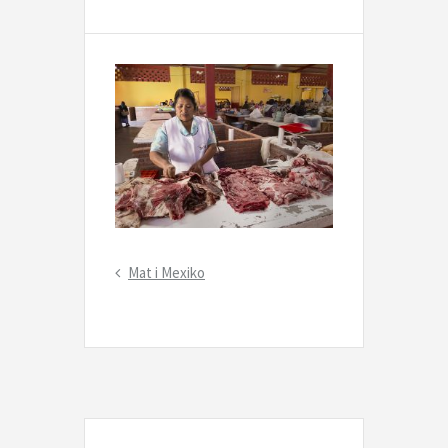
Inläggsnavigering
Previous
Mat i Mexiko
Post