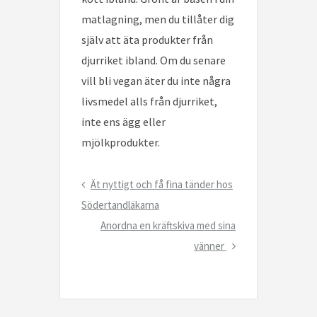
matlagning, men du tillåter dig
själv att äta produkter från
djurriket ibland. Om du senare
vill bli vegan äter du inte några
livsmedel alls från djurriket,
inte ens ägg eller
mjölkprodukter.
Inläggsnavigering
Previous
Ät nyttigt och få fina tänder hos
Post
Södertandläkarna
Next
Anordna en kräftskiva med sina
Post
vänner