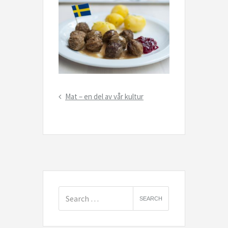
Inläggsnavigering
Previous
Mat – en del av vår kultur
Post