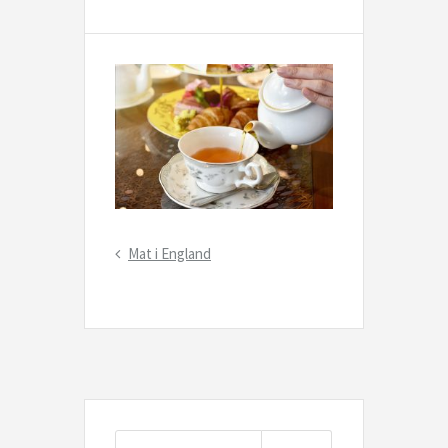
Inläggsnavigering
Previous
Mat i England
Post