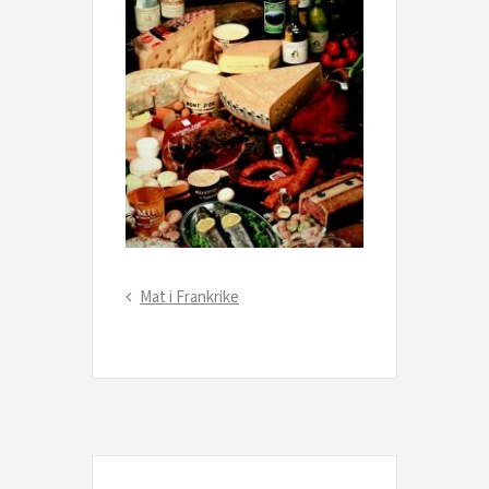
Inläggsnavigering
Previous
Mat i Frankrike
Post